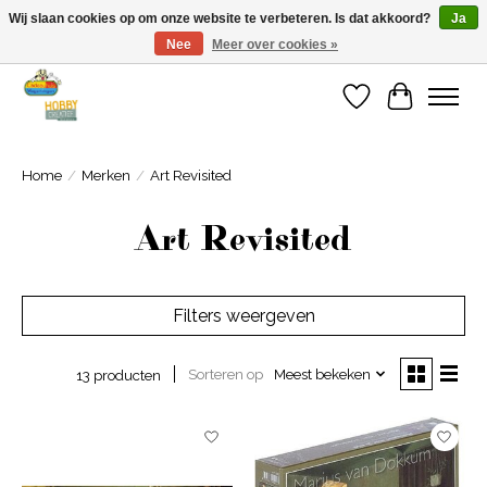
Wij slaan cookies op om onze website te verbeteren. Is dat akkoord?
Ja
Nee
Meer over cookies »
Welkom bij Cadeauhuis Wageningen
Verlanglijst
Winkelwa
Home
/
Merken
/
Art Revisited
Art Revisited
Filters weergeven
Sorteren op
Meest bekeken
13 producten