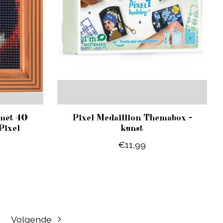
met 40
Pixel Medaillion Themabox -
Pixel
kunst
€11,99
Volgende