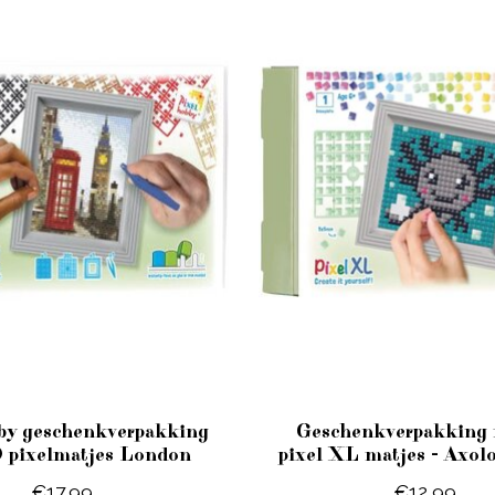
by geschenkverpakking
Geschenkverpakking 
 pixelmatjes London
pixel XL matjes - Axolot
€17,99
€12,99