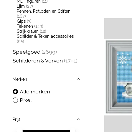
MDF figuren
(11)
Lijm
(27)
Pennen, Potloden en Stiften
(167)
Gips
(3)
Tekenen
(143)
Strijkkralen
(12)
Schilder & Teken accessoires
(95)
Speelgoed
(2699)
Schilderen & Verven
(1791)
Merken
Alle merken
Pixel
Prijs
Minimale prijswaarde
Price maximum value