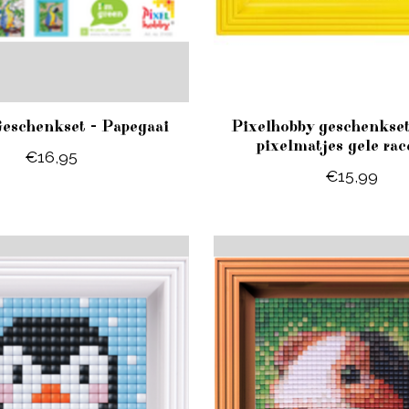
Geschenkset - Papegaai
Pixelhobby geschenkse
pixelmatjes gele rac
€16,95
€15,99