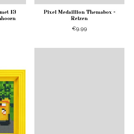
met 13
Pixel Medaillion Themabox -
nhoorn
Reizen
€9,99