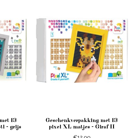
met 13
Geschenkverpakking met 13
l - grijs
pixel XL matjes - Giraf II
€12,99