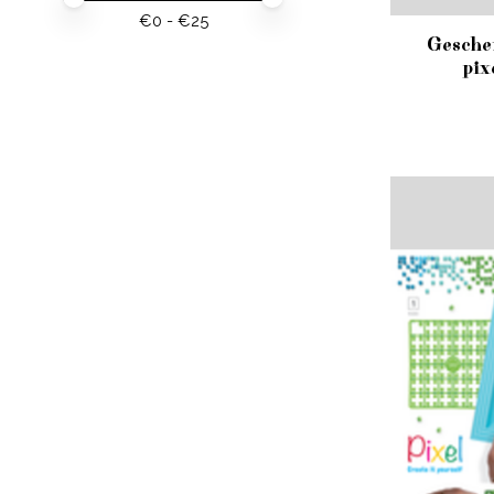
€
0
- €
25
Gesche
pix