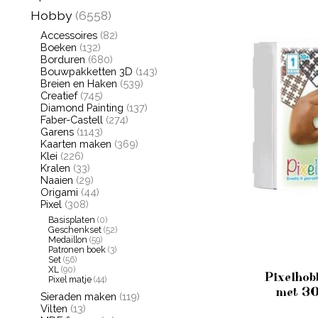
Hobby
(6558)
Accessoires
(82)
Boeken
(132)
Borduren
(680)
Bouwpakketten 3D
(143)
Breien en Haken
(539)
Creatief
(745)
Diamond Painting
(137)
Faber-Castell
(274)
Garens
(1143)
Kaarten maken
(369)
Klei
(226)
Kralen
(33)
Naaien
(29)
Origami
(44)
Pixel
(308)
Basisplaten
(0)
Geschenkset
(52)
Medaillon
(59)
Patronen boek
(3)
Set
(56)
XL
(90)
Pixelhob
Pixel matje
(44)
met 30
Sieraden maken
(119)
Vilten
(13)