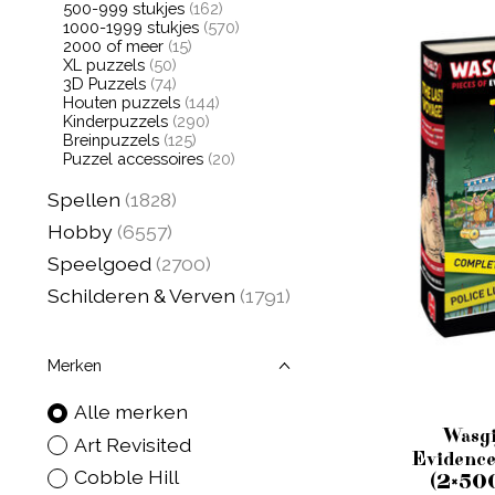
500-999 stukjes
(162)
1000-1999 stukjes
(570)
2000 of meer
(15)
XL puzzels
(50)
3D Puzzels
(74)
Houten puzzels
(144)
Kinderpuzzels
(290)
Breinpuzzels
(125)
Puzzel accessoires
(20)
Spellen
(1828)
Hobby
(6557)
Speelgoed
(2700)
Schilderen & Verven
(1791)
Merken
Alle merken
Wasgi
Art Revisited
Evidence
Cobble Hill
(2×500