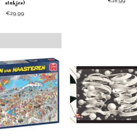
€18,99
stukjes)
€29,99