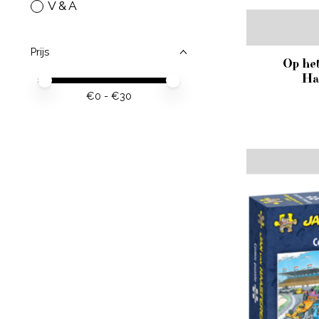
V & A
Prijs
Op he
Ha
Minimale prijswaarde
Price maximum value
€
0
- €
30