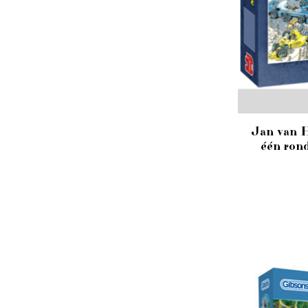
Jan van H
één ron