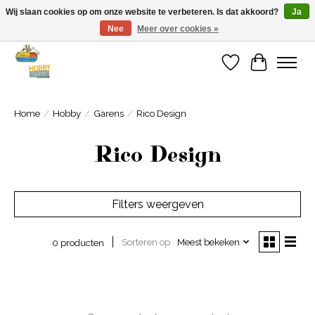
Wij slaan cookies op om onze website te verbeteren. Is dat akkoord?
Ja
Nee
Meer over cookies »
Welkom bij Cadeauhuis Wageningen
Verlanglijst
Winkelwa
Home
/
Hobby
/
Garens
/
Rico Design
Rico Design
Filters weergeven
Sorteren op
Meest bekeken
0 producten