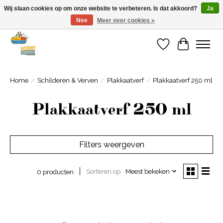
Wij slaan cookies op om onze website te verbeteren. Is dat akkoord?
Ja
Nee
Meer over cookies »
Welkom bij Cadeauhuis Wageningen
Verlanglijst
Winkelwa
Home
/
Schilderen & Verven
/
Plakkaatverf
/
Plakkaatverf 250 ml
Plakkaatverf 250 ml
Filters weergeven
Sorteren op
Meest bekeken
0 producten