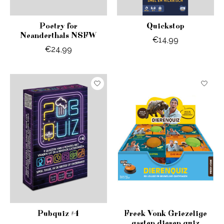
Poetry for
Quickstop
Neanderthals NSFW
€14,99
€24,99
Pubquiz #4
Freek Vonk Griezelige
gasten dieren quiz