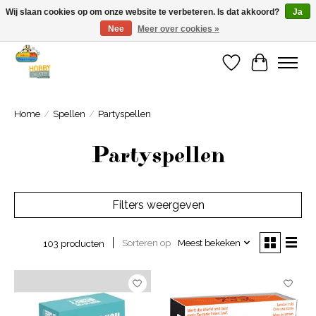
Wij slaan cookies op om onze website te verbeteren. Is dat akkoord?
Ja
Nee
Meer over cookies »
Welkom bij Cadeauhuis Wageningen
Verlanglijst
Winkelwa
Home
/
Spellen
/
Partyspellen
Partyspellen
Filters weergeven
Sorteren op
Meest bekeken
103 producten