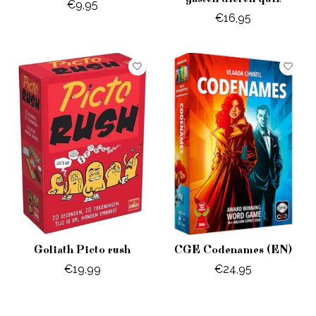
€9,95
€16,95
Goliath Picto rush
CGE Codenames (EN)
€19,99
€24,95