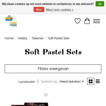
Wij slaan cookies op om onze website te verbeteren. Is dat akkoord?
Ja
Nee
Meer over cookies »
Welkom bij Cadeauhuis Wageningen
Verlanglijst
Winkelwa
Home
/
Hobby
/
Tekenen
/
Soft Pastel Sets
Soft Pastel Sets
Filters weergeven
Sorteren op
Meest bekeken
1 producten