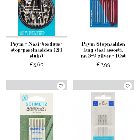
Prym - Naai-borduur-
Prym Stopnaalden
stop-parelnaalden (24
lang staal assorti.
stuks)
nr.3-9 zilver - 10st
€5,60
€2,99