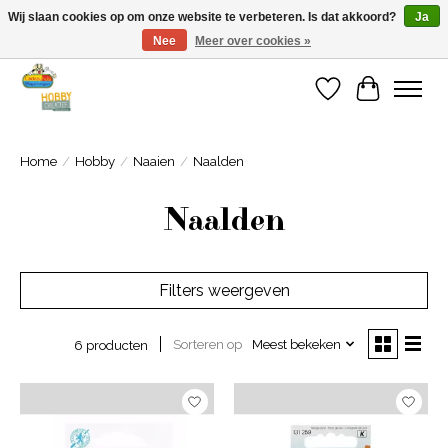
Wij slaan cookies op om onze website te verbeteren. Is dat akkoord?
Ja
Nee
Meer over cookies »
Welkom bij Cadeauhuis Wageningen
Verlanglijst
Winkelwa
Home
/
Hobby
/
Naaien
/
Naalden
Naalden
Filters weergeven
Sorteren op
Meest bekeken
6 producten