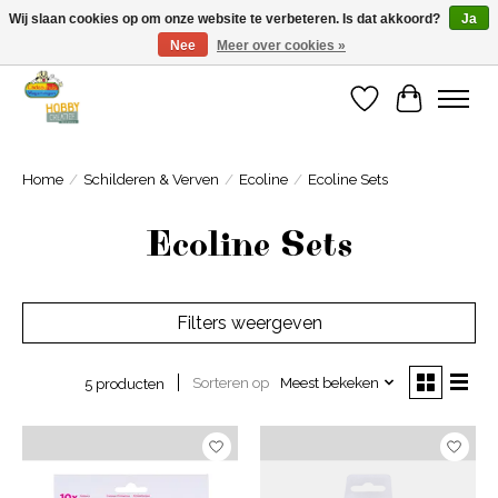
Wij slaan cookies op om onze website te verbeteren. Is dat akkoord?
Ja
Nee
Meer over cookies »
Welkom bij Cadeauhuis Wageningen
Verlanglijst
Winkelwa
Home
/
Schilderen & Verven
/
Ecoline
/
Ecoline Sets
Ecoline Sets
Filters weergeven
Sorteren op
Meest bekeken
5 producten