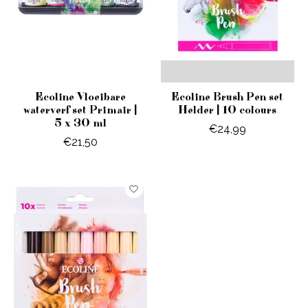
Ecoline Vloeibare
Ecoline Brush Pen set
waterverf set Primair |
Helder | 10 colours
5 x 30 ml
€24,99
€21,50