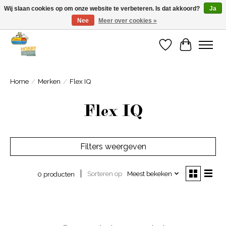
Wij slaan cookies op om onze website te verbeteren. Is dat akkoord?
Ja
Nee
Meer over cookies »
Welkom bij Cadeauhuis Wageningen
Verlanglijst
Winkelwa
Home
/
Merken
/
Flex IQ
Flex IQ
Filters weergeven
Sorteren op
Meest bekeken
0 producten