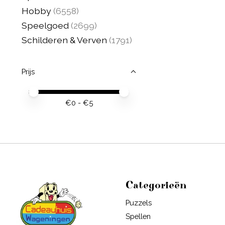
Hobby
(6558)
Speelgoed
(2699)
Schilderen & Verven
(1791)
Prijs
Minimale prijswaarde
Price maximum value
€
0
- €
5
Categorieën
Puzzels
Spellen