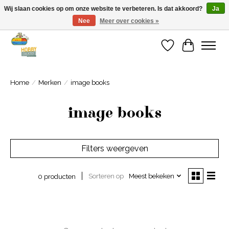
Wij slaan cookies op om onze website te verbeteren. Is dat akkoord?
Ja
Nee
Meer over cookies »
Welkom bij Cadeauhuis Wageningen
Verlanglijst
Winkelwa
Home
/
Merken
/
image books
image books
Filters weergeven
Sorteren op
Meest bekeken
0 producten