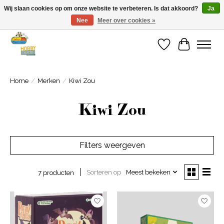
Wij slaan cookies op om onze website te verbeteren. Is dat akkoord?
Ja
Nee
Meer over cookies »
Welkom bij Cadeauhuis Wageningen
Verlanglijst
Winkelwa
Home
/
Merken
/
Kiwi Zou
Kiwi Zou
Filters weergeven
Sorteren op
Meest bekeken
7 producten