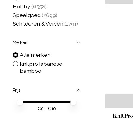
Hobby
(6558)
Speelgoed
(2699)
Schilderen & Verven
(1791)
Merken
Alle merken
knitpro japanese
bamboo
Prijs
Minimale prijswaarde
Price maximum value
€
0
- €
10
KnitPro