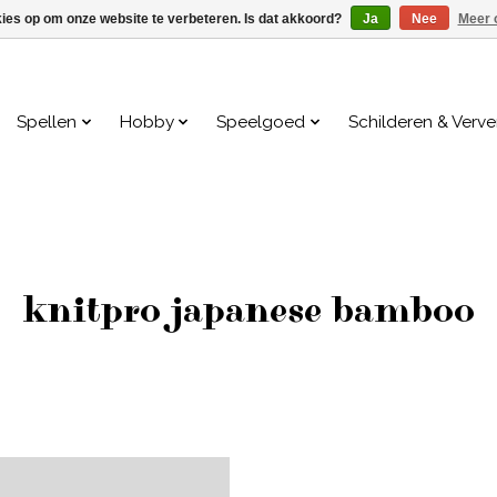
kies op om onze website te verbeteren. Is dat akkoord?
Ja
Nee
Meer 
Spellen
Hobby
Speelgoed
Schilderen & Verv
knitpro japanese bamboo