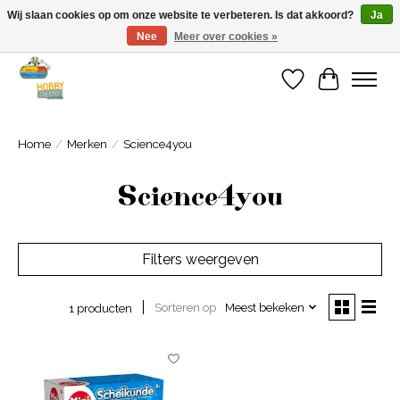
Wij slaan cookies op om onze website te verbeteren. Is dat akkoord?
Ja
Nee
Meer over cookies »
Welkom bij Cadeauhuis Wageningen
Verlanglijst
Winkelwa
Home
/
Merken
/
Science4you
Science4you
Filters weergeven
Sorteren op
Meest bekeken
1 producten