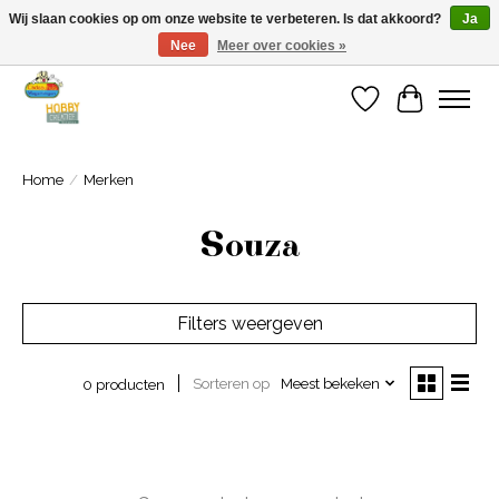
Wij slaan cookies op om onze website te verbeteren. Is dat akkoord?
Ja
Nee
Meer over cookies »
Welkom bij Cadeauhuis Wageningen
Verlanglijst
Winkelwa
Home
/
Merken
Souza
Filters weergeven
Sorteren op
Meest bekeken
0 producten