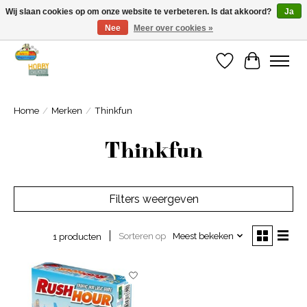
Wij slaan cookies op om onze website te verbeteren. Is dat akkoord?
Ja
Nee
Meer over cookies »
Welkom bij Cadeauhuis Wageningen
Verlanglijst
Winkelwa
Home
/
Merken
/
Thinkfun
Thinkfun
Filters weergeven
Sorteren op
Meest bekeken
1 producten