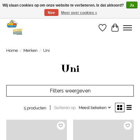
Wij slaan cookies op om onze website te verbeteren. Is dat akkoord?
Ja
Nee
Meer over cookies »
Welkom bij Cadeauhuis Wageningen
Verlanglijst
Winkelwa
Home
/
Merken
/
Uni
Uni
Filters weergeven
Sorteren op
Meest bekeken
5 producten