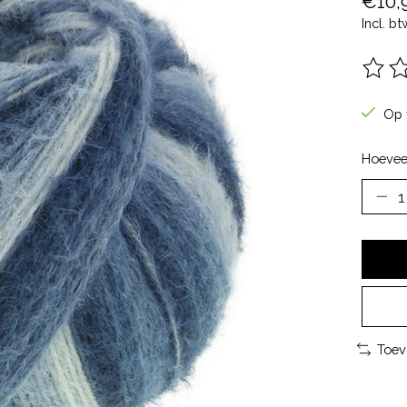
€10,
Incl. bt
De be
Op 
Hoevee
Toev