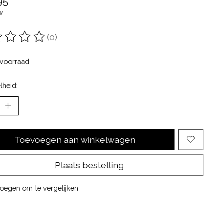
95
w
(0)
oordeling van dit product is
0
van de 5
voorraad
lheid:
Toevoegen aan winkelwagen
Plaats bestelling
oegen om te vergelijken