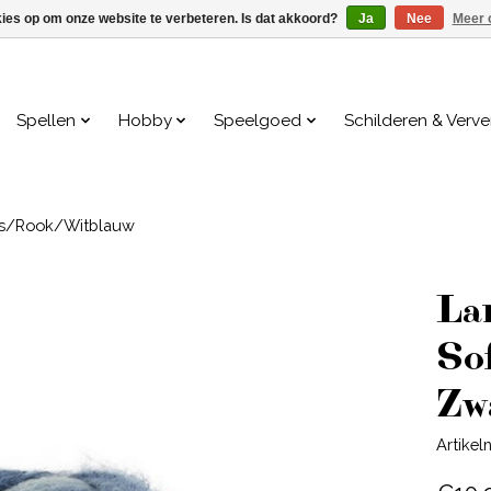
kies op om onze website te verbeteren. Is dat akkoord?
Ja
Nee
Meer 
Spellen
Hobby
Speelgoed
Schilderen & Verv
ijs/Rook/Witblauw
La
So
Zw
Artike