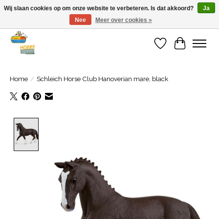
Wij slaan cookies op om onze website te verbeteren. Is dat akkoord?
Ja
Nee
Meer over cookies »
Welkom bij Cadeauhuis Wageningen
Verlanglijst
Winkelwa
Home
/
Schleich Horse Club Hanoverian mare, black
Product image slideshow Items