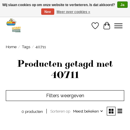
Wij slaan cookies op om onze website te verbeteren. Is dat akkoord?
Ja
Nee
Meer over cookies »
Welkom bij Cadeauhuis Wageningen
Verlanglijst
Winkelwa
Home
/
Tags
/
40711
Producten getagd met
40711
Filters weergeven
Sorteren op
Meest bekeken
0 producten