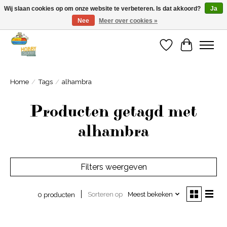
Wij slaan cookies op om onze website te verbeteren. Is dat akkoord?
Ja
Nee
Meer over cookies »
Welkom bij Cadeauhuis Wageningen
Verlanglijst
Winkelwa
Home
/
Tags
/
alhambra
Producten getagd met
alhambra
Filters weergeven
Sorteren op
Meest bekeken
0 producten