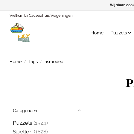
Wij slaan coo
Welkom bij Cadeauhuis Wageningen
Home
Puzzels
Home
/
Tags
/
asmodee
P
Categorieën
Puzzels
(1524)
Spellen
(1828)