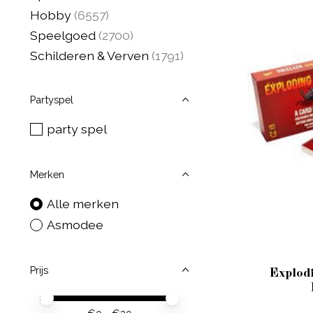
Hobby
(6557)
Speelgoed
(2700)
Schilderen & Verven
(1791)
Partyspel
party spel
Merken
Alle merken
Asmodee
Prijs
Explodi
Minimale prijswaarde
Price maximum value