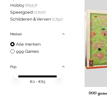
Hobby
(6557)
Speelgoed
(2700)
Schilderen & Verven
(1791)
Merken
Alle merken
999 Games
Prijs
Minimale prijswaarde
Price maximum value
€
0
- €
65
999 game