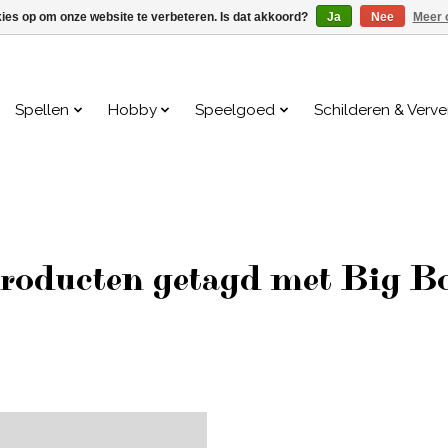
kies op om onze website te verbeteren. Is dat akkoord?
Ja
Nee
Meer 
Spellen
Hobby
Speelgoed
Schilderen & Verv
roducten getagd met Big B