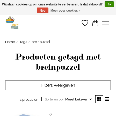
Wij slaan cookies op om onze website te verbeteren. Is dat akkoord?
Ja
Nee
Meer over cookies »
Welkom bij Cadeauhuis Wageningen
Verlanglijst
Winkelwa
Home
/
Tags
/
breinpuzzel
Producten getagd met
breinpuzzel
Filters weergeven
Sorteren op
Meest bekeken
1 producten