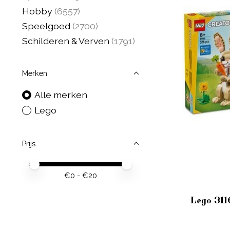
Hobby
(6557)
Speelgoed
(2700)
Schilderen & Verven
(1791)
Merken
Alle merken
Lego
Prijs
Minimale prijswaarde
Price maximum value
€
0
- €
20
Lego 311