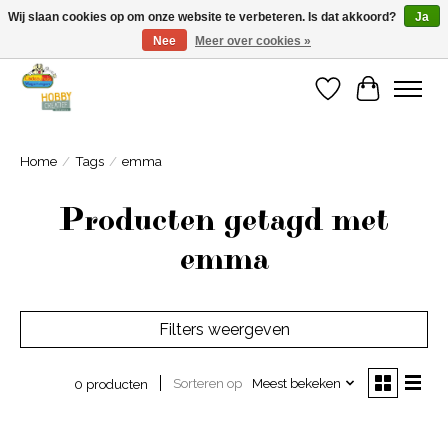
Wij slaan cookies op om onze website te verbeteren. Is dat akkoord?
Ja
Nee
Meer over cookies »
Welkom bij Cadeauhuis Wageningen
Verlanglijst
Winkelwa
Home
/
Tags
/
emma
Producten getagd met
emma
Filters weergeven
Sorteren op
Meest bekeken
0 producten