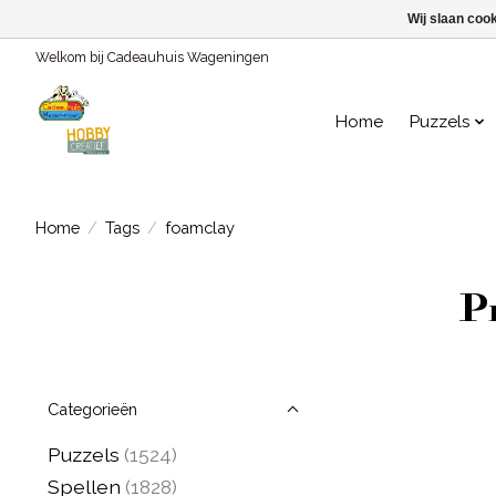
Wij slaan coo
Welkom bij Cadeauhuis Wageningen
Home
Puzzels
Home
/
Tags
/
foamclay
P
Categorieën
Puzzels
(1524)
Spellen
(1828)