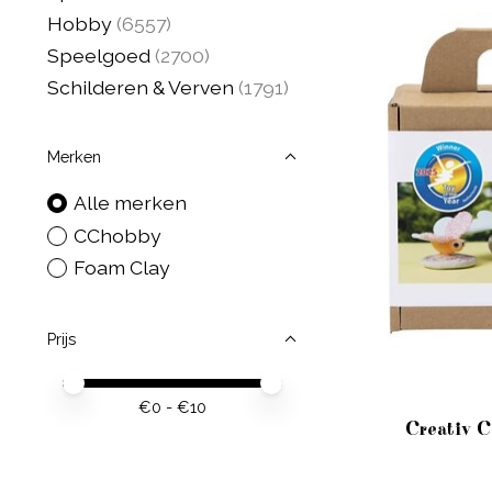
Hobby
(6557)
Speelgoed
(2700)
Schilderen & Verven
(1791)
Merken
Alle merken
CChobby
Foam Clay
Prijs
Minimale prijswaarde
Price maximum value
€
0
- €
10
Creativ 