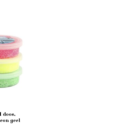
1 doos,
neon geel