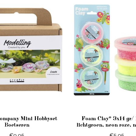
Company Mini Hobbyset
Foam Clay® 3x14 gr/ 
Boetseren
lichtgroen, neon roze, 
€9,95
€5,95