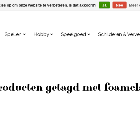
kies op om onze website te verbeteren. Is dat akkoord?
Ja
Nee
Meer 
Spellen
Hobby
Speelgoed
Schilderen & Verv
roducten getagd met foamcl