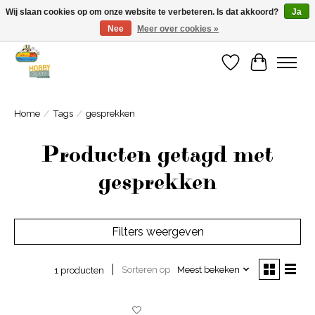
Wij slaan cookies op om onze website te verbeteren. Is dat akkoord?
Ja
Nee
Meer over cookies »
Welkom bij Cadeauhuis Wageningen
Verlanglijst
Winkelwa
Home
/
Tags
/
gesprekken
Producten getagd met
gesprekken
Filters weergeven
Sorteren op
Meest bekeken
1 producten