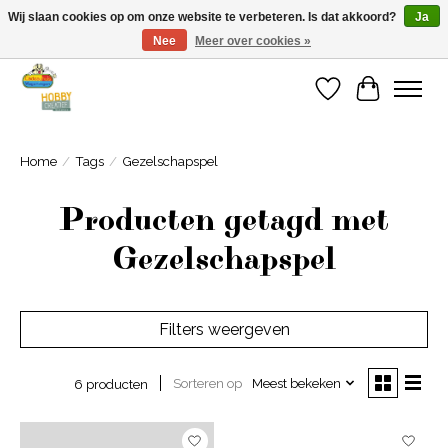
Wij slaan cookies op om onze website te verbeteren. Is dat akkoord?
Ja
Nee
Meer over cookies »
Welkom bij Cadeauhuis Wageningen
Verlanglijst
Winkelwa
Home
/
Tags
/
Gezelschapspel
Producten getagd met
Gezelschapspel
Filters weergeven
Sorteren op
Meest bekeken
6 producten