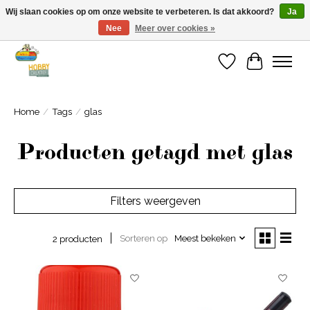
Wij slaan cookies op om onze website te verbeteren. Is dat akkoord?
Ja
Nee
Meer over cookies »
Welkom bij Cadeauhuis Wageningen
Verlanglijst
Winkelwa
Home
/
Tags
/
glas
Producten getagd met glas
Filters weergeven
Sorteren op
Meest bekeken
2 producten