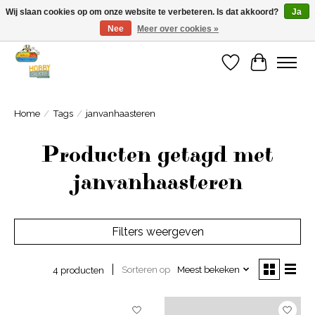
Wij slaan cookies op om onze website te verbeteren. Is dat akkoord?
Ja
Nee
Meer over cookies »
Welkom bij Cadeauhuis Wageningen
Verlanglijst
Winkelwa
Home
/
Tags
/
janvanhaasteren
Producten getagd met
janvanhaasteren
Filters weergeven
Sorteren op
Meest bekeken
4 producten