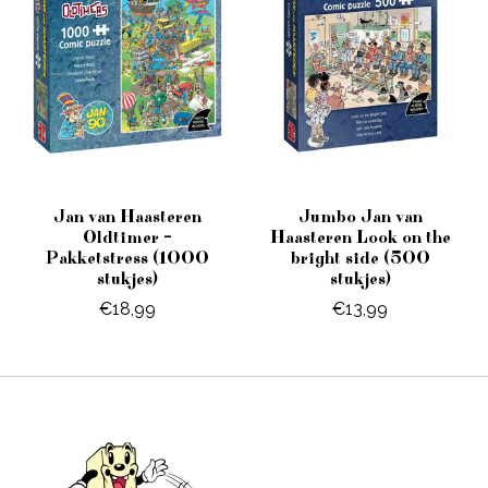
Jan van Haasteren
Jumbo Jan van
Oldtimer –
Haasteren Look on the
Pakketstress (1000
bright side (500
stukjes)
stukjes)
€18,99
€13,99