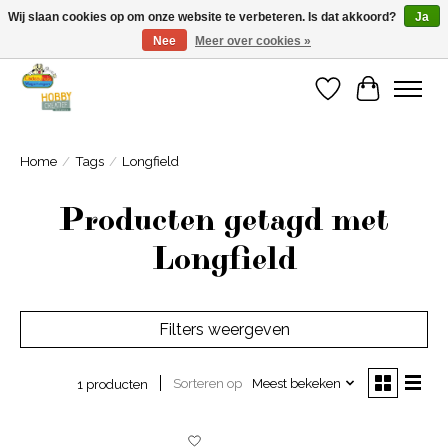
Wij slaan cookies op om onze website te verbeteren. Is dat akkoord?
Ja
Nee
Meer over cookies »
Welkom bij Cadeauhuis Wageningen
Verlanglijst
Winkelwa
Home
/
Tags
/
Longfield
Producten getagd met
Longfield
Filters weergeven
Sorteren op
Meest bekeken
1 producten