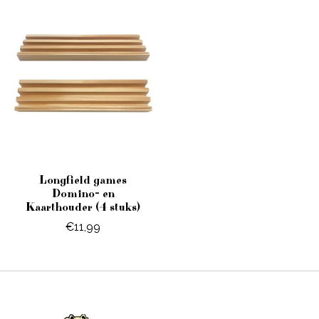
Longfield games
Domino- en
Kaarthouder (4 stuks)
€11,99