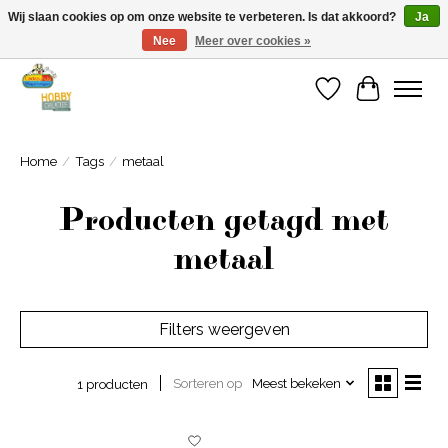
Wij slaan cookies op om onze website te verbeteren. Is dat akkoord?
Ja
Nee
Meer over cookies »
Welkom bij Cadeauhuis Wageningen
Verlanglijst
Winkelwa
Home
/
Tags
/
metaal
Producten getagd met
metaal
Filters weergeven
Sorteren op
Meest bekeken
1 producten