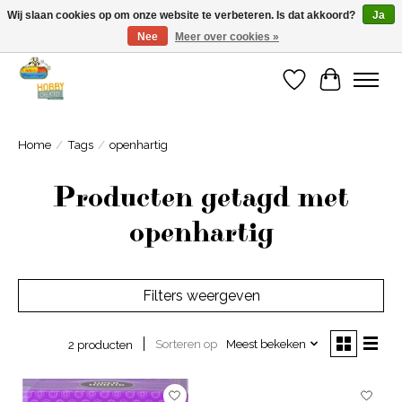
Wij slaan cookies op om onze website te verbeteren. Is dat akkoord?
Ja
Nee
Meer over cookies »
Welkom bij Cadeauhuis Wageningen
Verlanglijst
Winkelwa
Home
/
Tags
/
openhartig
Producten getagd met
openhartig
Filters weergeven
Sorteren op
Meest bekeken
2 producten