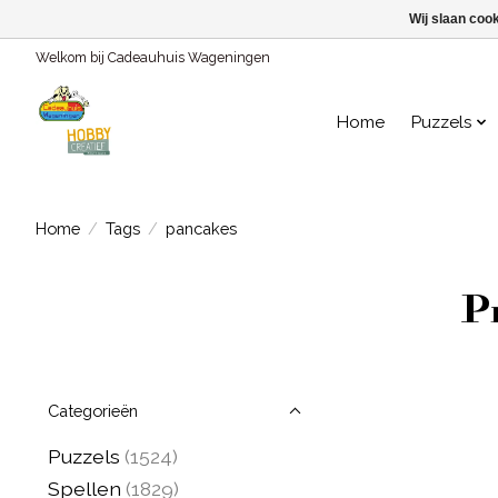
Wij slaan coo
Welkom bij Cadeauhuis Wageningen
Home
Puzzels
Home
/
Tags
/
pancakes
P
Categorieën
Puzzels
(1524)
Spellen
(1829)