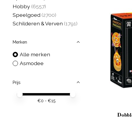
Hobby
(6557)
Speelgoed
(2700)
Schilderen & Verven
(1791)
Merken
Alle merken
Asmodee
Prijs
Minimale prijswaarde
Price maximum value
€
0
- €
15
Dobbl