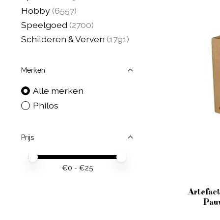
Hobby
(6557)
Speelgoed
(2700)
Schilderen & Verven
(1791)
Merken
Alle merken
Philos
Prijs
Minimale prijswaarde
Price maximum value
€
0
- €
25
Artefac
Pau