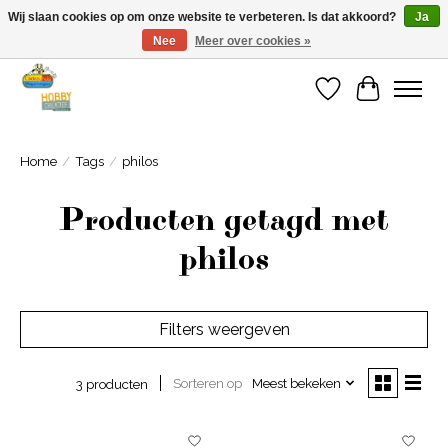
Wij slaan cookies op om onze website te verbeteren. Is dat akkoord?
Ja
Nee
Meer over cookies »
Welkom bij Cadeauhuis Wageningen
Verlanglijst
Winkelwa
Home
/
Tags
/
philos
Producten getagd met
philos
Filters weergeven
Sorteren op
Meest bekeken
3 producten