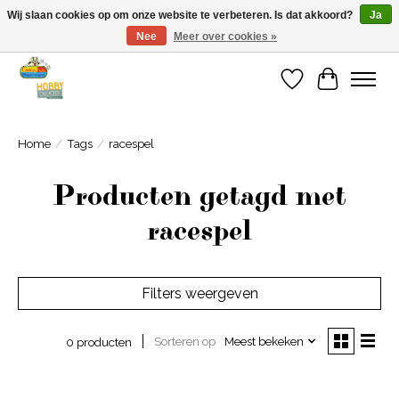
Wij slaan cookies op om onze website te verbeteren. Is dat akkoord?
Ja
Nee
Meer over cookies »
Welkom bij Cadeauhuis Wageningen
Verlanglijst
Winkelwa
Home
/
Tags
/
racespel
Producten getagd met
racespel
Filters weergeven
Sorteren op
Meest bekeken
0 producten