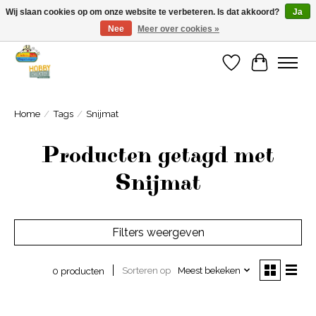
Wij slaan cookies op om onze website te verbeteren. Is dat akkoord?
Ja
Nee
Meer over cookies »
Welkom bij Cadeauhuis Wageningen
Verlanglijst
Winkelwa
Home
/
Tags
/
Snijmat
Producten getagd met
Snijmat
Filters weergeven
Sorteren op
Meest bekeken
0 producten