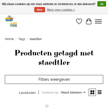
Wij slaan cookies op om onze website te verbeteren. Is dat akkoord?
Ja
Nee
Meer over cookies »
Welkom bij Cadeauhuis Wageningen
Verlanglijst
Winkelwa
Home
/
Tags
/
staedtler
Producten getagd met
staedtler
Filters weergeven
Sorteren op
Meest bekeken
1 producten