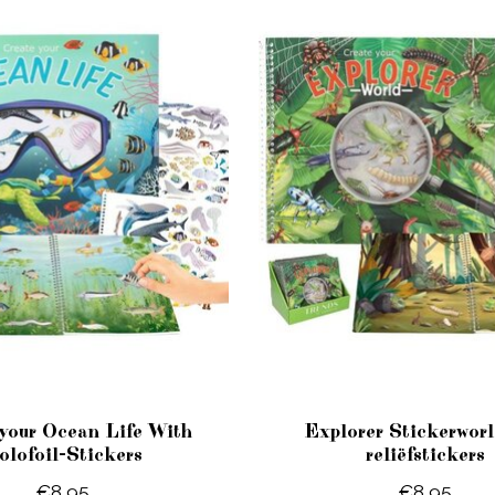
your Ocean Life With
Explorer Stickerwor
olofoil-Stickers
reliëfstickers
€8,95
€8,95