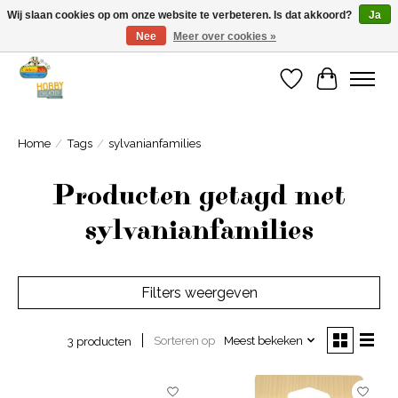
Wij slaan cookies op om onze website te verbeteren. Is dat akkoord?
Ja
Nee
Meer over cookies »
Welkom bij Cadeauhuis Wageningen
Verlanglijst
Winkelwa
Home
/
Tags
/
sylvanianfamilies
Producten getagd met
sylvanianfamilies
Filters weergeven
Sorteren op
Meest bekeken
3 producten