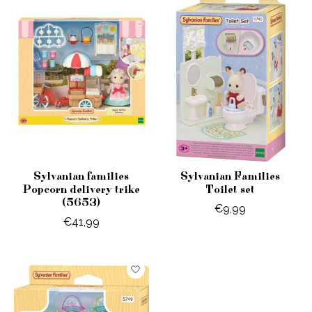
Sylvanian families
Sylvanian Families
Popcorn delivery trike
Toilet set
(5653)
€9,99
€41,99