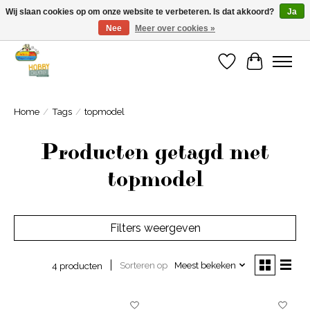
Wij slaan cookies op om onze website te verbeteren. Is dat akkoord?
Ja
Nee
Meer over cookies »
Welkom bij Cadeauhuis Wageningen
Verlanglijst
Winkelwa
Home
/
Tags
/
topmodel
Producten getagd met
topmodel
Filters weergeven
Sorteren op
Meest bekeken
4 producten