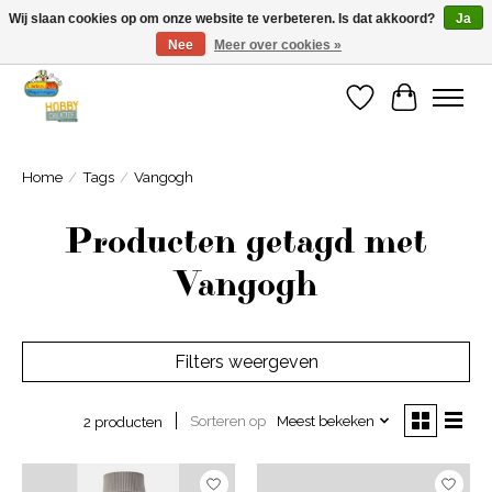
Wij slaan cookies op om onze website te verbeteren. Is dat akkoord?
Ja
Nee
Meer over cookies »
Welkom bij Cadeauhuis Wageningen
Verlanglijst
Winkelwa
Home
/
Tags
/
Vangogh
Producten getagd met
Vangogh
Filters weergeven
Sorteren op
Meest bekeken
2 producten