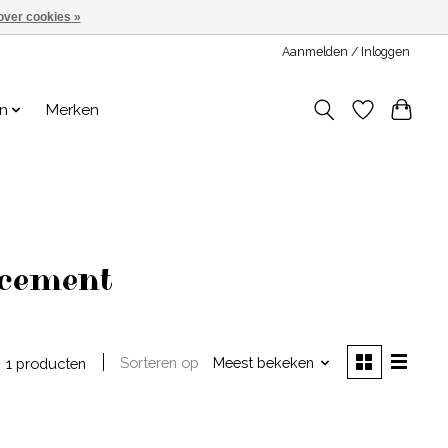
over cookies »
Aanmelden / Inloggen
en
Merken
acement
Sorteren op
Meest bekeken
1 producten