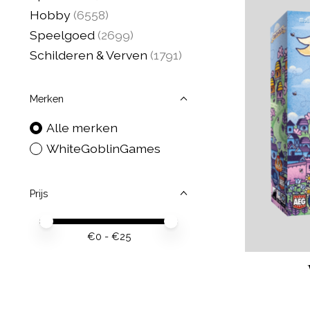
Hobby
(6558)
Speelgoed
(2699)
Schilderen & Verven
(1791)
Merken
Alle merken
WhiteGoblinGames
Prijs
Minimale prijswaarde
Price maximum value
€
0
- €
25