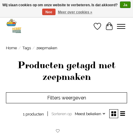
Wij slaan cookies op om onze website te verbeteren. Is dat akkoord?
Ja
Nee
Meer over cookies »
Welkom bij Cadeauhuis Wageningen
Verlanglijst
Winkelwa
Home
/
Tags
/
zeepmaken
Producten getagd met
zeepmaken
Filters weergeven
Sorteren op
Meest bekeken
1 producten