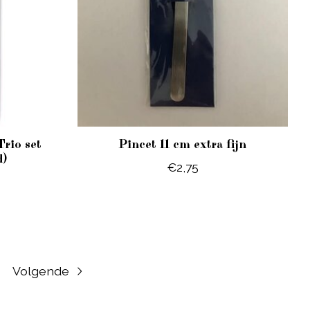
Trio set
Pincet 11 cm extra fijn
d)
€2,75
Volgende