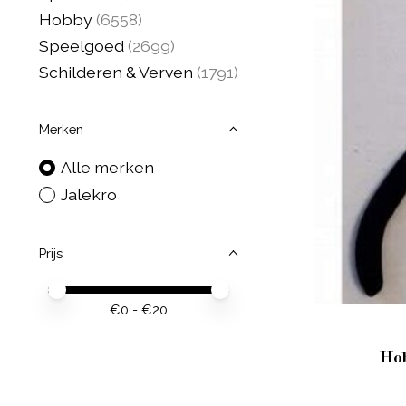
Hobby
(6558)
Speelgoed
(2699)
Schilderen & Verven
(1791)
Merken
Alle merken
Jalekro
Prijs
Minimale prijswaarde
Price maximum value
€
0
- €
20
Hob