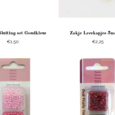
Sluiting set Goudkleur
Zakje Leerkapjes 5m
€1,50
€2,25