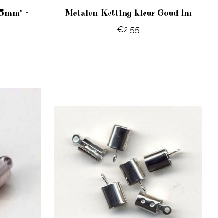
35mm² -
Metalen Ketting kleur Goud 1m
€2,55