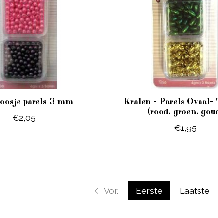
doosje parels 3 mm
Kralen - Parels Ovaal- 
(rood, groen, gou
€2,05
€1,95
Vor.
Eerste
Laatste