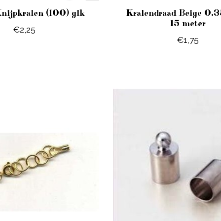
nijpkralen (100) glk
Kralendraad Beige 0.
15 meter
€2,25
€1,75