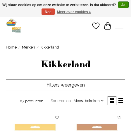
Wij slaan cookies op om onze website te verbeteren. Is dat akkoord?
Ja
Nee
Meer over cookies »
Welkom bij Cadeauhuis Wageningen
Verlanglijst
Winkelwa
Home
/
Merken
/
Kikkerland
Kikkerland
Filters weergeven
Sorteren op
Meest bekeken
27 producten